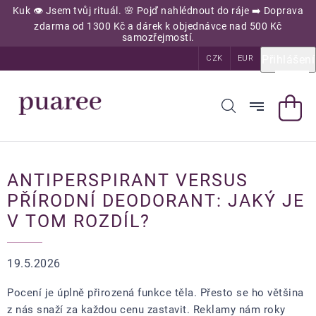
Přejít
Kuk 👁️ Jsem tvůj rituál. 🌸 Pojď nahlédnout do ráje ➡️ Doprava
na
zdarma od 1300 Kč a dárek k objednávce nad 500 Kč
obsah
samozřejmostí.
Přihlášení
CZK
EUR
ANTIPERSPIRANT VERSUS
PŘÍRODNÍ DEODORANT: JAKÝ JE
V TOM ROZDÍL?
19.5.2026
Pocení je úplně přirozená funkce těla. Přesto se ho většina
z nás snaží za každou cenu zastavit. Reklamy nám roky