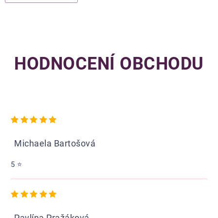
HODNOCENÍ OBCHODU
Hodnocení obchodu je 5 z 5 hvězdiček.
Michaela Bartošová
5 ⭐️
Hodnocení obchodu je 5 z 5 hvězdiček.
Pavlína Pražáková