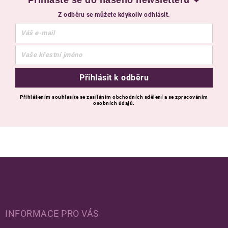
Přihlaste se do našeho newsletteru ❤
Z odběru se můžete kdykoliv odhlásit.
Přihlásit k odběru
Přihlášením souhlasíte se zasíláním obchodních sdělení a se zpracováním
osobních údajů.
Zápatí
INFORMACE PRO VÁS