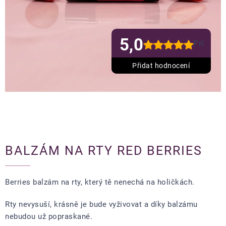
5,0
Průměrn
hodnoce
produkt
Přidat hodnocení
je
5,0
z
5
hvězdiče
BALZÁM NA RTY RED BERRIES
Berries balzám na rty, který tě nenechá na holičkách.
Rty nevysuší, krásně je bude vyživovat a díky balzámu
nebudou už popraskané.