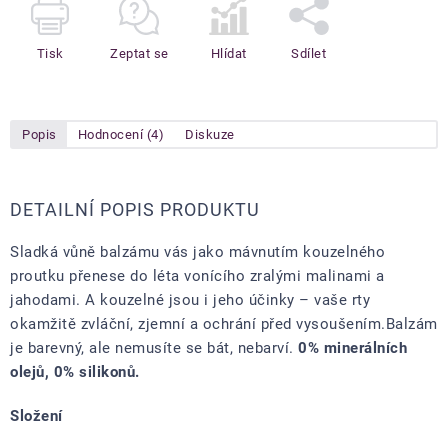
Tisk
Zeptat se
Hlídat
Sdílet
Popis
Hodnocení (4)
Diskuze
DETAILNÍ POPIS PRODUKTU
Sladká vůně balzámu vás jako mávnutím kouzelného
proutku přenese do léta vonícího zralými malinami a
jahodami. A kouzelné jsou i jeho účinky – vaše rty
okamžitě zvláční, zjemní a ochrání před vysoušením.
Balzám
je barevný, ale nemusíte se bát, nebarví.
0% minerálních
olejů, 0% silikonů.
Složení