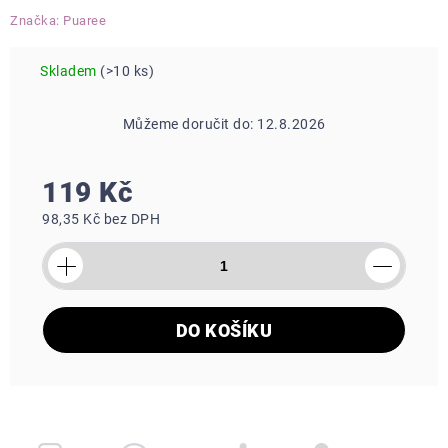
Značka:
Puaree
Skladem
(>10 ks)
Můžeme doručit do:
12.8.2026
Měrná
119 Kč
cena:
98,35 Kč bez DPH
DO KOŠÍKU