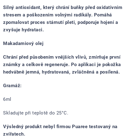
Silný antioxidant, který chrání buňky před oxidativním
stresem a poškozením volnými radikály. Pomáhá
zpomalovat proces stárnutí pleti, podporuje hojení a
zvyšuje hydrataci.
Makadamiový olej
Chrání před působením vnějších vlivů, zmírňuje první
známky a celkově regeneruje. Po aplikaci je pokožka
hedvábně jemná, hydratovaná, zvláčněná a posílená.
Gramáž:
6ml
Skladujte při teplotě do 25°C.
Výsledný produkt nebyl firmou Puaree testovaný na
zvířatech.