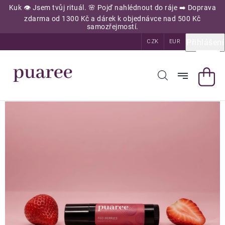
Přejít
Kuk 👁️ Jsem tvůj rituál. 🌸 Pojď nahlédnout do ráje ➡️ Doprava
na
zdarma od 1300 Kč a dárek k objednávce nad 500 Kč
obsah
samozřejmostí.
Přihlášení
CZK
EUR