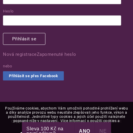
Heslo
Přihlásit se
Nová registrace
Zapomenuté heslo
nebo
Přihlásit se přes Facebook
Používáme cookies, abychom Vám umožnili pohodlné prohlížení webu
a díky analýze provozu webu neustále zlepšovali jeho funkce, výkon a
použitelnost. Jednotlivé typy cookies a jejich účel použití naleznete
popsané níže v nastavení. Více informací o použití cookies a
Copyright 2026
Puaree
. Všechna práva vyhrazena.
Upravit
zpracování osobních údajů naleznete
zde
.
nastavení cookies
Sleva 100 Kč na
ANO
NE