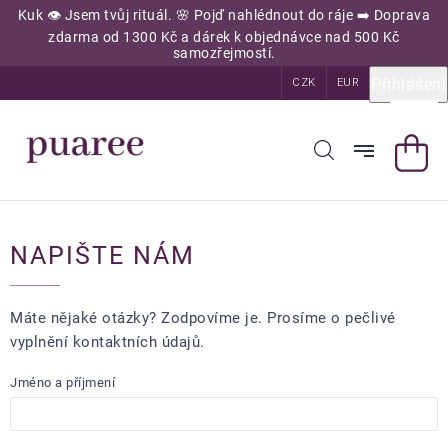
Přejít
Kuk 👁️ Jsem tvůj rituál. 🌸 Pojď nahlédnout do ráje ➡️ Doprava
na
zdarma od 1300 Kč a dárek k objednávce nad 500 Kč
obsah
samozřejmostí.
Přihlášení
CZK
EUR
NAPIŠTE NÁM
Máte nějaké otázky? Zodpovíme je. Prosíme o pečlivé
vyplnění kontaktních údajů.
Jméno a příjmení