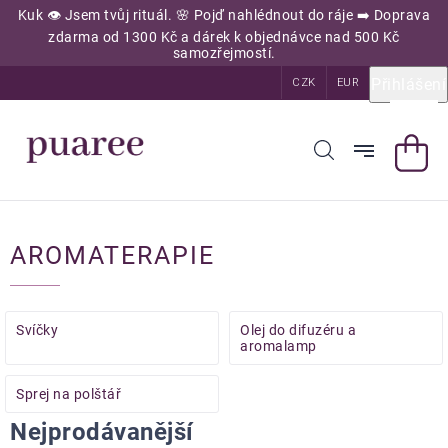
Přejít
Kuk 👁️ Jsem tvůj rituál. 🌸 Pojď nahlédnout do ráje ➡️ Doprava
na
zdarma od 1300 Kč a dárek k objednávce nad 500 Kč
obsah
samozřejmostí.
Přihlášení
CZK
EUR
AROMATERAPIE
Svíčky
Olej do difuzéru a
aromalamp
Sprej na polštář
Nejprodávanější