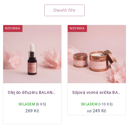
Otevřít filtr
Výpis
produktů
NOVINKA
NOVINKA
Olej do difuzéru BALANCED
Sójová vonná svíčka BALANCED
SKLADEM
(6 KS)
SKLADEM
(>10 KS)
Do košíku
269 Kč
249 Kč
od