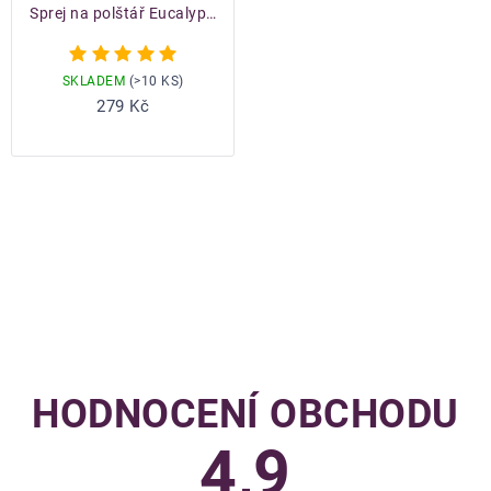
Sprej na polštář Eucalyptus & Geranium
Průměrné
hodnocení
SKLADEM
(>10 KS)
produktu
Do košíku
279 Kč
je
5,0
z
5
hvězdiček.
OVLÁDACÍ
PRVKY
VÝPISU
HODNOCENÍ OBCHODU
4,9