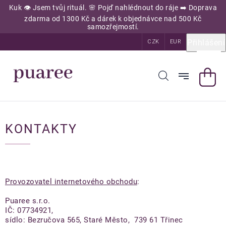
Přejít
Kuk 👁️ Jsem tvůj rituál. 🌸 Pojď nahlédnout do ráje ➡️ Doprava
na
zdarma od 1300 Kč a dárek k objednávce nad 500 Kč
obsah
samozřejmostí.
Přihlášení
CZK
EUR
KONTAKTY
Provozovatel internetového obchodu
:
Puaree s.r.o.
IČ: 07734921,
sídlo: Bezručova 565, Staré Město, 739 61 Třinec