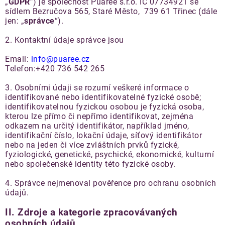
„
GDPR
”) je společnost Puaree s.r.o. IČ 07734921 se
sídlem Bezručova 565, Staré Město, 739 61 Třinec (dále
jen: „
správce
“).
2. Kontaktní údaje správce jsou
Email:
info@puaree.cz
Telefon:+420
736 542 265
3. Osobními údaji se rozumí veškeré informace o
identifikované nebo identifikovatelné fyzické osobě;
identifikovatelnou fyzickou osobou je fyzická osoba,
kterou lze přímo či nepřímo identifikovat, zejména
odkazem na určitý identifikátor, například jméno,
identifikační číslo, lokační údaje, síťový identifikátor
nebo na jeden či více zvláštních prvků fyzické,
fyziologické, genetické, psychické, ekonomické, kulturní
nebo společenské identity této fyzické osoby.
4. Správce nejmenoval pověřence pro ochranu osobních
údajů.
II.
Zdroje a kategorie zpracovávaných
osobních údajů