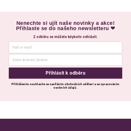
Nenechte si ujít naše novinky a akce!
Přihlaste se do našeho newsletteru ❤
Z odběru se můžete kdykoliv odhlásit.
Přihlásit k odběru
Přihlášením souhlasíte se zasíláním obchodních sdělení a se zpracováním
osobních údajů.
Zápatí