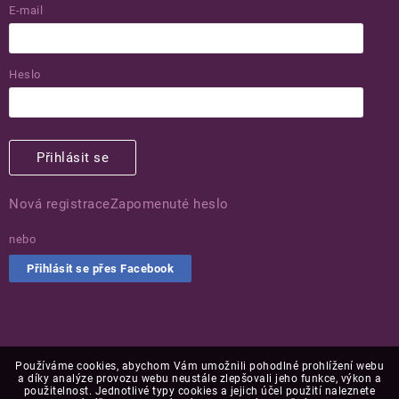
E-mail
Heslo
Přihlásit se
Nová registrace
Zapomenuté heslo
nebo
Přihlásit se přes Facebook
Používáme cookies, abychom Vám umožnili pohodlné prohlížení webu
a díky analýze provozu webu neustále zlepšovali jeho funkce, výkon a
použitelnost. Jednotlivé typy cookies a jejich účel použití naleznete