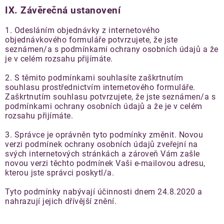
CookiesOK
Používáme Adwords k cílení reklamy
IX. Závěrečná ustanovení
Google Optimize
Souhlas s použitím cookies
Podmínky služby Google Adwords
Použiváme jej k vyhodnocováním úspěšnosti a zlepšování webu
1. Odesláním objednávky z internetového
Seznam Sklik
objednávkového formuláře potvrzujete, že jste
Podmínky služby Google Optimize
seznámen/a s podmínkami ochrany osobních údajů a že
Používáme Sklik k cílení reklamy
je v celém rozsahu přijímáte.
Podmínky služby Sklik
2. S těmito podmínkami souhlasíte zaškrtnutím
Facebook audience
souhlasu prostřednictvím internetového formuláře.
Zaškrtnutím souhlasu potvrzujete, že jste seznámen/a s
Používáme Facebook k cílení reklamy
podmínkami ochrany osobních údajů a že je v celém
rozsahu přijímáte.
Podmínky služby Facebook
Twitter
3. Správce je oprávněn tyto podmínky změnit. Novou
verzi podmínek ochrany osobních údajů zveřejní na
Používáme Twitter k cílení reklamy
svých internetových stránkách a zároveň Vám zašle
novou verzi těchto podmínek Vaši e-mailovou adresu,
Podmínky služby Twitter
kterou jste správci poskytl/a.
Linkedin
Tyto podmínky nabývají účinnosti dnem 24.8.2020 a
Používáme Linkedin k cílení reklamy
nahrazují jejich dřívější znění.
Podmínky služby LinkedIn