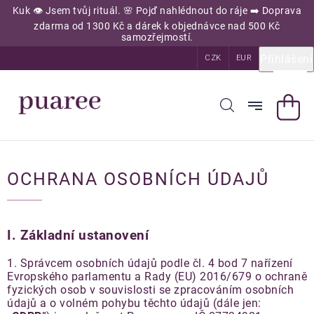
Přejít
Kuk 👁️ Jsem tvůj rituál. 🌸 Pojď nahlédnout do ráje ➡️ Doprava
na
zdarma od 1300 Kč a dárek k objednávce nad 500 Kč
obsah
samozřejmostí.
Přihlášení
CZK
EUR
OCHRANA OSOBNÍCH ÚDAJŮ
I.
Základní ustanovení
1. Správcem osobních údajů podle čl. 4 bod 7 nařízení
Evropského parlamentu a Rady (EU) 2016/679 o ochraně
fyzických osob v souvislosti se zpracováním osobních
údajů a o volném pohybu těchto údajů (dále jen: