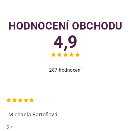
HODNOCENÍ OBCHODU
4,9
Průměrné
hodnocení
obchodu
287 hodnocení
je
4,9
z
5
hvězdiček.
Hodnocení obchodu je 5 z 5 hvězdiček.
Michaela Bartošová
5 ⭐️