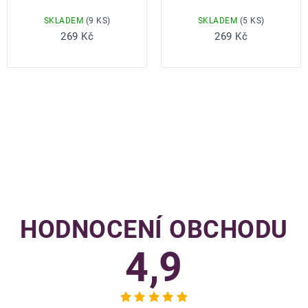
SKLADEM
(9 KS)
SKLADEM
(5 KS)
Do košíku
Do košíku
269 Kč
269 Kč
OVLÁDACÍ
PRVKY
VÝPISU
HODNOCENÍ OBCHODU
4,9
Průměrné