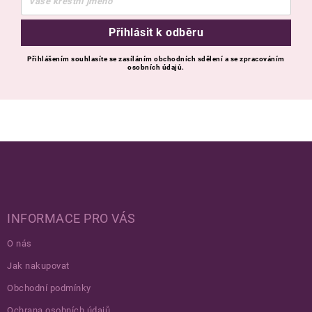
Přihlásit k odběru
Přihlášením souhlasíte se zasíláním obchodních sdělení a se zpracováním
osobních údajů.
Zápatí
INFORMACE PRO VÁS
O nás
Jak nakupovat
Obchodní podmínky
Ochrana osobních údajů