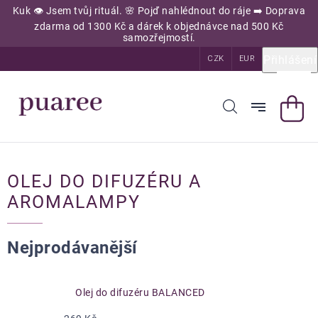
Přejít
Kuk 👁️ Jsem tvůj rituál. 🌸 Pojď nahlédnout do ráje ➡️ Doprava
na
zdarma od 1300 Kč a dárek k objednávce nad 500 Kč
obsah
samozřejmostí.
Přihlášení
CZK
EUR
OLEJ DO DIFUZÉRU A
AROMALAMPY
Nejprodávanější
Olej do difuzéru BALANCED