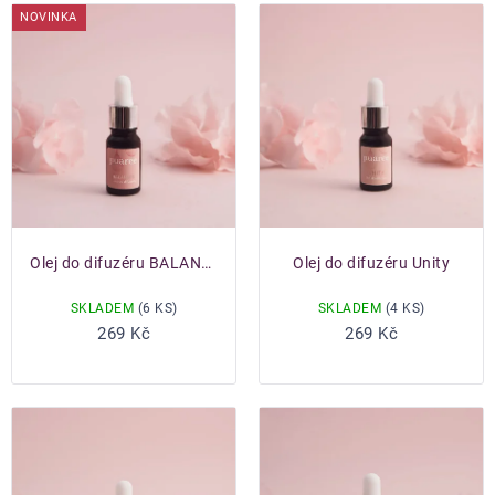
produktů
NOVINKA
Olej do difuzéru BALANCED
Olej do difuzéru Unity
SKLADEM
(6 KS)
SKLADEM
(4 KS)
Do košíku
Do košíku
269 Kč
269 Kč