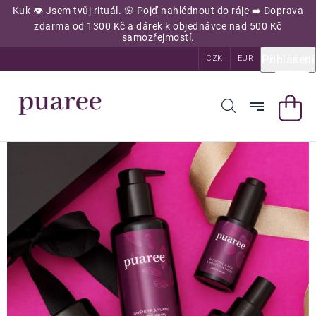
Přejít
Kuk 👁️ Jsem tvůj rituál. 🌸 Pojď nahlédnout do ráje ➡️ Doprava
na
zdarma od 1300 Kč a dárek k objednávce nad 500 Kč
obsah
samozřejmostí.
Přihlášení
CZK
EUR