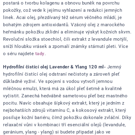
postará o tvorbu kolagenu a obnovu buněk na povrchu
pokožky, což vede k jejímu vyhlazení a redukci jemných
linek. Acai olej, přezdívaný též sérum věčného mládí, je
bohatým zdrojem antioxidantů. Vzácný olej z marockého
heřmánku pokožku zklidní a eliminuje výskyt kožních skvrn.
Revoluční složka stoechiol, čili extrakt z levandule motýlí,
sníží hloubku vrásek a zpomalí známky stárnutí pleti.
Více
o séru najdete
tady
.
Hydrofilní čistící olej Lavender & Ylang 120 ml-
Jemný
hydrofilní čistící olej odstraní nečistoty a zároveň pleť
důkladně vyživí. Ve spojení s vodou vytvoří jemnou
mléčnou emulzi, která má za úkol pleť šetrně a kvalitně
vyčistit. Zanechá hedvábně sametovou pleť bez mastného
pocitu. Navíc obsahuje šípkový extrakt, který je jedním z
nejbohatších zdrojů vitamínu C, a kokosový extrakt, který
posiluje kožní bariéru, čímž pokožku dokonale zvláční. Díky
relaxační vůni v kombinaci tří esenciální olejů (levandule,
geránium, ylang - ylang) si budete připadat jako ve