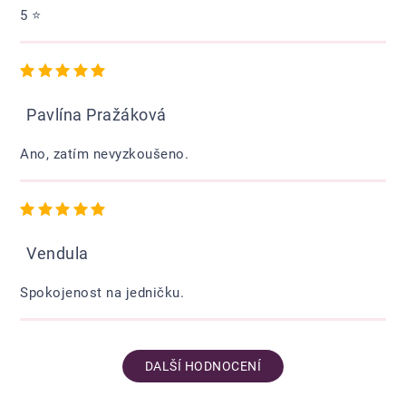
5 ⭐️
Hodnocení obchodu je 5 z 5 hvězdiček.
Pavlína Pražáková
Ano, zatím nevyzkoušeno.
Hodnocení obchodu je 5 z 5 hvězdiček.
Vendula
Spokojenost na jedničku.
DALŠÍ HODNOCENÍ