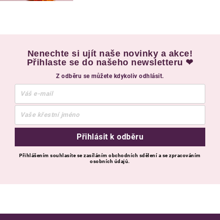
Nenechte si ujít naše novinky a akce!
Přihlaste se do našeho newsletteru ❤
Z odběru se můžete kdykoliv odhlásit.
Přihlásit k odběru
Přihlášením souhlasíte se zasíláním obchodních sdělení a se zpracováním
osobních údajů.
Zápatí