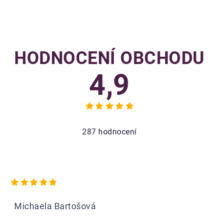
HODNOCENÍ OBCHODU
4,9
Průměrné
hodnocení
obchodu
287 hodnocení
je
4,9
z
5
hvězdiček.
Hodnocení obchodu je 5 z 5 hvězdiček.
Michaela Bartošová