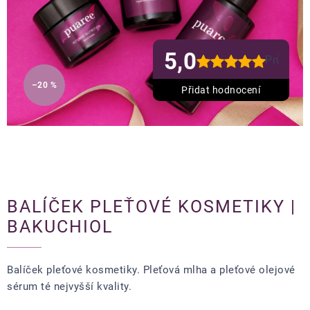
5,0
Průměrn
hodnoce
–20 %
produkt
Přidat hodnocení
je
5,0
z
5
hvězdiče
BALÍČEK PLEŤOVÉ KOSMETIKY |
BAKUCHIOL
Balíček pleťové kosmetiky.
Pleťová mlha a pleťové olejové
sérum té nejvyšší kvality.