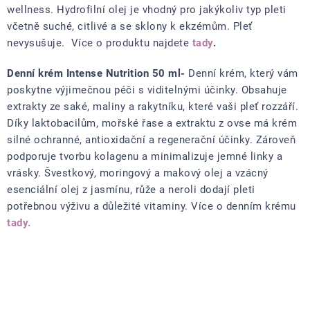
wellness. Hydrofilní olej je vhodný pro jakýkoliv typ pleti
včetně suché, citlivé a se sklony k ekzémům. Pleť
nevysušuje. Více o produktu najdete
tady
.
Denní krém Intense Nutrition 50 ml-
Denní krém, který vám
poskytne výjimečnou péči s viditelnými účinky. Obsahuje
extrakty ze saké, maliny a rakytníku, které vaši pleť rozzáří.
Díky laktobacilům, mořské řase a extraktu z ovse má krém
silné ochranné, antioxidační a regenerační účinky. Zároveň
podporuje tvorbu kolagenu a minimalizuje jemné linky a
vrásky. Švestkový, moringový a makový olej a vzácný
esenciální olej z jasmínu, růže a neroli dodají pleti
potřebnou výživu a důležité vitaminy. Více o denním krému
tady.