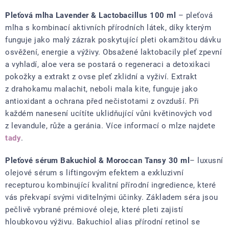
Pleťová mlha Lavender & Lactobacillus 100 ml
– pleťová
mlha s kombinací aktivních přírodních látek, díky kterým
funguje jako malý zázrak poskytující pleti okamžitou dávku
osvěžení, energie a výživy. Obsažené laktobacily pleť zpevní
a vyhladí, aloe vera se postará o regeneraci a detoxikaci
pokožky a extrakt z ovse pleť zklidní a vyživí. Extrakt
z drahokamu malachit, neboli mala kite, funguje jako
antioxidant a ochrana před nečistotami z ovzduší. Při
každém nanesení ucítíte uklidňující vůni květinových vod
z levandule, růže a geránia. Více informací o mlze najdete
tady
.
Pleťové sérum Bakuchiol & Moroccan Tansy 30 ml
– l
uxusní
olejové sérum s liftingovým efektem a exkluzivní
recepturou kombinující kvalitní přírodní ingredience, které
vás překvapí svými viditelnými účinky. Základem séra jsou
pečlivě vybrané prémiové oleje, které pleti zajistí
hloubkovou výživu. Bakuchiol alias přírodní retinol se