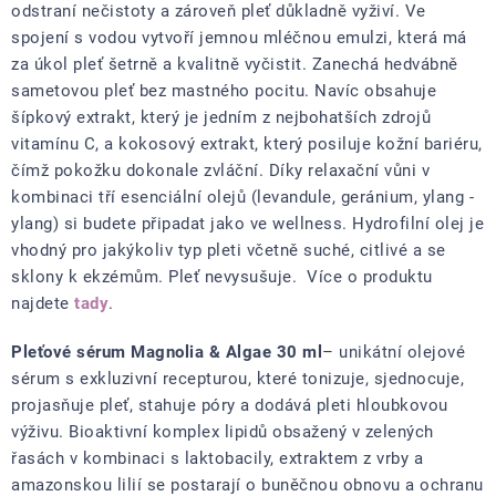
odstraní nečistoty a zároveň pleť důkladně vyživí. Ve
spojení s vodou vytvoří jemnou mléčnou emulzi, která má
za úkol pleť šetrně a kvalitně vyčistit. Zanechá hedvábně
sametovou pleť bez mastného pocitu. Navíc obsahuje
šípkový extrakt, který je jedním z nejbohatších zdrojů
vitamínu C, a kokosový extrakt, který posiluje kožní bariéru,
čímž pokožku dokonale zvláční. Díky relaxační vůni v
kombinaci tří esenciální olejů (levandule, geránium, ylang -
ylang) si budete připadat jako ve wellness. Hydrofilní olej je
vhodný pro jakýkoliv typ pleti včetně suché, citlivé a se
sklony k ekzémům. Pleť nevysušuje. Více o produktu
najdete
tady
.
Pleťové sérum Magnolia & Algae 30 ml
– unikátní olejové
sérum s exkluzivní recepturou, které tonizuje, sjednocuje,
projasňuje pleť, stahuje póry a dodává pleti hloubkovou
výživu. Bioaktivní komplex lipidů obsažený v zelených
řasách v kombinaci s laktobacily, extraktem z vrby a
amazonskou lilií se postarají o buněčnou obnovu a ochranu