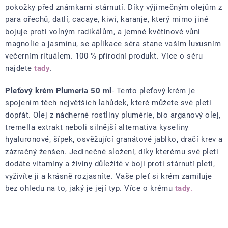
pokožky před známkami stárnutí. Díky výjimečným olejům z
para ořechů, datlí, cacaye, kiwi, karanje, který mimo jiné
bojuje proti volným radikálům, a jemné květinové vůni
magnolie a jasmínu, se aplikace séra stane vaším luxusním
večerním rituálem. 100 % přírodní produkt. Více o séru
najdete
tady
.
Pleťový krém Plumeria
50 ml
-
Tento pleťový krém je
spojením těch největších lahůdek, které můžete své pleti
dopřát. Olej z nádherné rostliny plumérie, bio arganový olej,
tremella extrakt neboli silnější alternativa kyseliny
hyaluronové, šípek, osvěžující granátové jablko, dračí krev a
zázračný ženšen. Jedinečné složení, díky kterému své pleti
dodáte vitamíny a živiny důležité v boji proti stárnutí pleti,
vyživíte ji a krásně rozjasníte. Vaše pleť si krém zamiluje
bez ohledu na to, jaký je její typ. Více o krému
tady
.