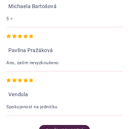
Michaela Bartošová
5 ⭐️
Hodnocení obchodu je 5 z 5 hvězdiček.
Pavlína Pražáková
Ano, zatím nevyzkoušeno.
Hodnocení obchodu je 5 z 5 hvězdiček.
Vendula
Spokojenost na jedničku.