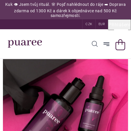
Přejít
Kuk 👁️ Jsem tvůj rituál. 🌸 Pojď nahlédnout do ráje ➡️ Doprava
na
zdarma od 1300 Kč a dárek k objednávce nad 500 Kč
obsah
samozřejmostí.
Přihlášení
CZK
EUR