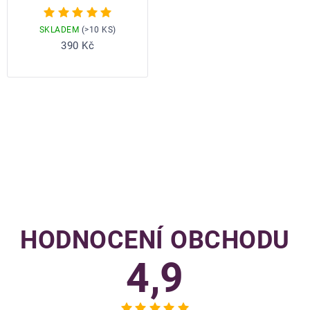
Průměrné
hodnocení
SKLADEM
(>10 KS)
produktu
Do košíku
390 Kč
je
5,0
z
5
hvězdiček.
OVLÁDACÍ
PRVKY
VÝPISU
HODNOCENÍ OBCHODU
4,9
Průměrné