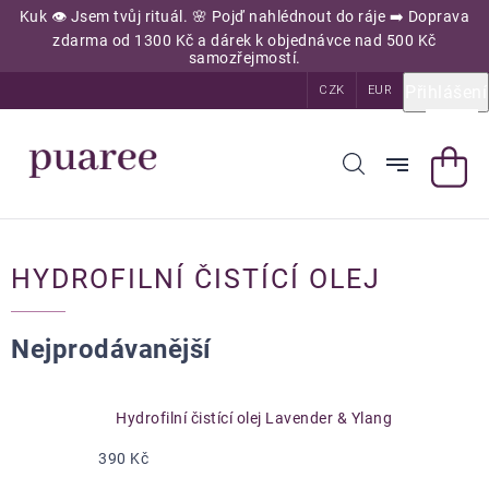
Přejít
Kuk 👁️ Jsem tvůj rituál. 🌸 Pojď nahlédnout do ráje ➡️ Doprava
na
zdarma od 1300 Kč a dárek k objednávce nad 500 Kč
obsah
samozřejmostí.
Přihlášení
CZK
EUR
HYDROFILNÍ ČISTÍCÍ OLEJ
Nejprodávanější
Hydrofilní čistící olej Lavender & Ylang
390 Kč