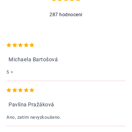
hodnocení
obchodu
287 hodnocení
je
4,9
z
5
hvězdiček.
Hodnocení obchodu je 5 z 5 hvězdiček.
Michaela Bartošová
5 ⭐️
Hodnocení obchodu je 5 z 5 hvězdiček.
Pavlína Pražáková
Ano, zatím nevyzkoušeno.