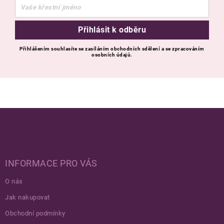
Přihlásit k odběru
Přihlášením souhlasíte se zasíláním obchodních sdělení a se zpracováním
osobních údajů.
Zápatí
INFORMACE PRO VÁS
O nás
Jak nakupovat
Obchodní podmínky