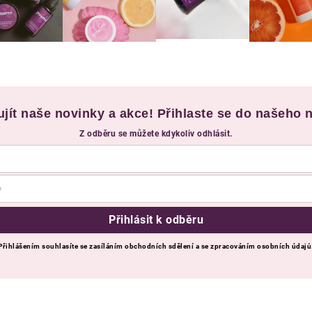
ujít naše novinky a akce! Přihlaste se do našeho 
Z odběru se můžete kdykoliv odhlásit.
Přihlásit k odběru
Přihlášením souhlasíte se zasíláním obchodních sdělení a se zpracováním osobních údajů