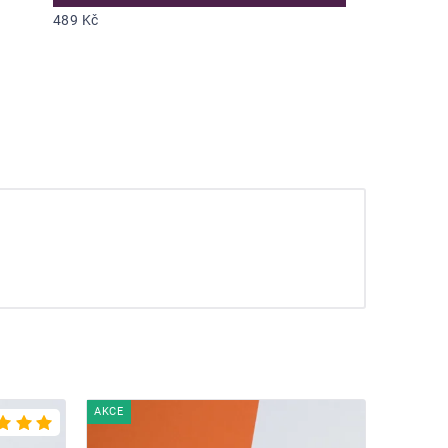
489 Kč
AKCE
Průměrné
hodnocení