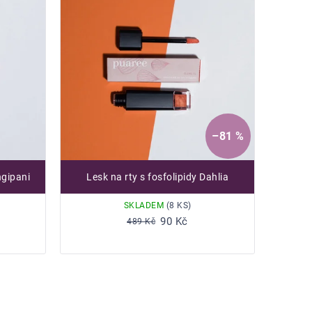
produktu
je
5,0
z
5
hvězdiček.
–81 %
ngipani
Lesk na rty s fosfolipidy Dahlia
SKLADEM
(8 KS)
Do košíku
90 Kč
489 Kč