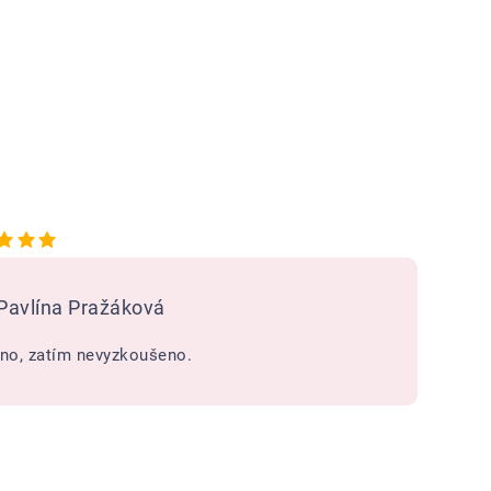
Hodnocení obchodu je 5 z 5 hvězdiček.
Pavlína Pražáková
no, zatím nevyzkoušeno.