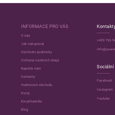
Zápatí
INFORMACE PRO VÁS
Kontakt
O nás
+420 736 5
Jak nakupovat
info@puare
Obchodní podmínky
Ochrana osobních údajů
Sociální 
Napište nám
Kontakty
Facebook
Hodnocení obchodu
Instagram
Kurzy
Youtube
Encyklopedie
Blog