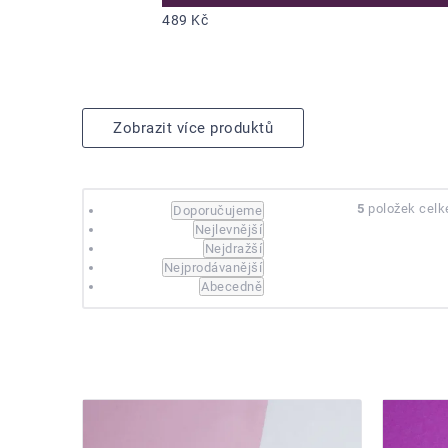
489 Kč
Zobrazit více produktů
Řazení
5
položek cel
Doporučujeme
Nejlevnější
produktů
Nejdražší
Nejprodávanější
Abecedně
Výpis
produktů