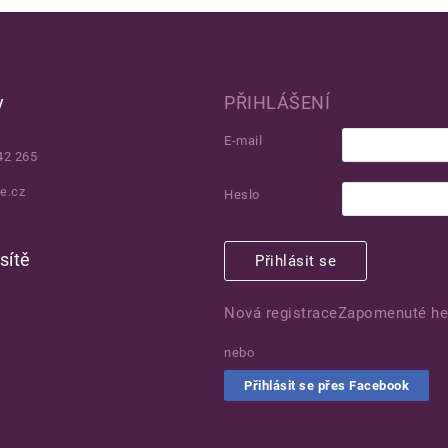
y
PŘIHLÁŠENÍ
E-mail
42 265
e.cz
Heslo
sítě
Přihlásit se
Nová registrace
Zapomenuté he
nebo
Přihlásit se přes Facebook