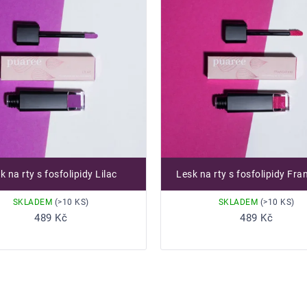
k na rty s fosfolipidy Lilac
Lesk na rty s fosfolipidy Fra
SKLADEM
(>10 KS)
SKLADEM
(>10 KS)
Do košíku
Do košíku
489 Kč
489 Kč