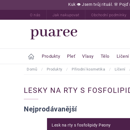
Přejít
Kuk 👁️ Jsem tvůj rituál. 🌸 Po
na
obsah
O nás
Jak nakupovat
Obchodní podmínky
Home
Produkty
Pleť
Vlasy
Tělo
Líčení
Domů
/
Produkty
/
Přírodní kosmetika
/
Líčení
LESKY NA RTY S FOSFOLIPI
Nejprodávanější
Lesk na rty s fosfolipidy Peony