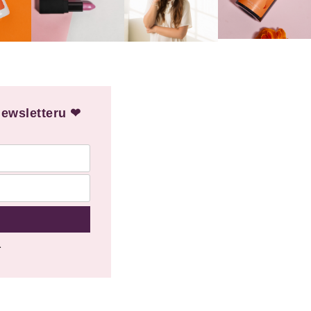
newsletteru ❤
.