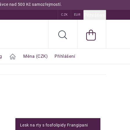
dnávce nad 500 Kč samozřejmostí.
Přihlášení
odnocení obchodu
Kurzy
CZK
Encyklopedie
EUR
Blog
Hledat
g
Home
Měna
(CZK)
Přihlášení
Lesk na rty s fosfolipidy Frangipani