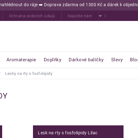
jď nahlédnout do ráje ➡️ Doprava zdarma od 1300 Kč a dárek k obje
Ochrana osobních údajů
Napište nám
Kontakty
H
Aromaterapie
Doplňky
Dárkové balíčky
Slevy
Blo
/
Lesky na rty s fosfolipidy
DY
Lesk na rty s fosfolipidy Lilac