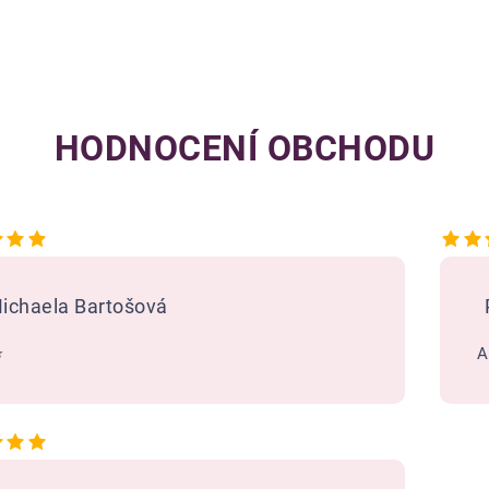
HODNOCENÍ OBCHODU
Hodnocení obchodu je 5 z 5 hvězdiček.
ichaela Bartošová
️
A
Hodnocení obchodu je 5 z 5 hvězdiček.