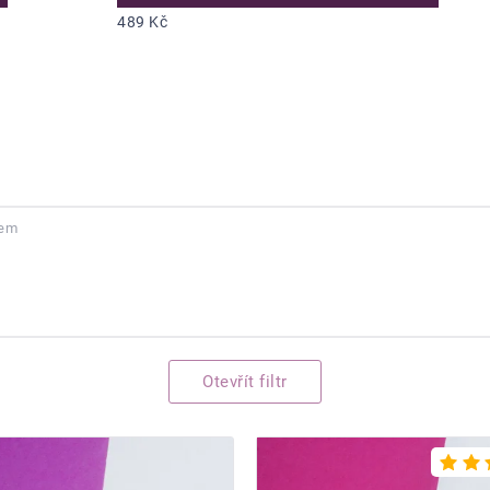
489 Kč
kem
Otevřít filtr