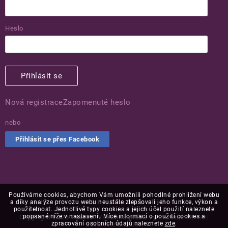
Heslo
Přihlásit se
Nová registrace
Zapomenuté heslo
nebo
Přihlásit se přes Facebook
Používáme cookies, abychom Vám umožnili pohodlné prohlížení webu
a díky analýze provozu webu neustále zlepšovali jeho funkce, výkon a
použitelnost. Jednotlivé typy cookies a jejich účel použití naleznete
popsané níže v nastavení. Více informací o použití cookies a
Copyright 2026
Puaree
. Všechna práva vyhrazena.
Upravit
zpracování osobních údajů naleznete
zde
.
nastavení cookies