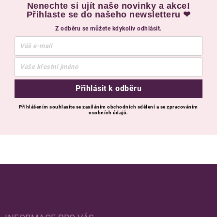
Nenechte si ujít naše novinky a akce!
Přihlaste se do našeho newsletteru ❤
Z odběru se můžete kdykoliv odhlásit.
Přihlásit k odběru
Přihlášením souhlasíte se zasíláním obchodních sdělení a se zpracováním
osobních údajů.
Zápatí