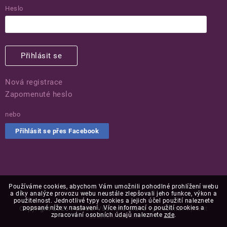
Heslo
Přihlásit se
Nová registrace
Zapomenuté heslo
nebo
Přihlásit se přes Facebook
Používáme cookies, abychom Vám umožnili pohodlné prohlížení webu
a díky analýze provozu webu neustále zlepšovali jeho funkce, výkon a
použitelnost. Jednotlivé typy cookies a jejich účel použití naleznete
popsané níže v nastavení. Více informací o použití cookies a
Copyright 2026
Puaree
. Všechna práva vyhrazena.
Upravit
zpracování osobních údajů naleznete
zde
.
nastavení cookies