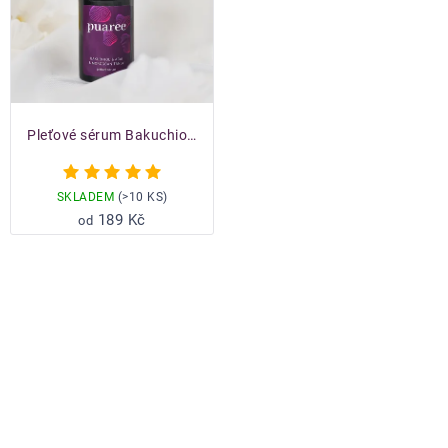
Pleťové sérum Bakuchiol & Acai & Morocca...
Průměrné
hodnocení
SKLADEM
(>10 KS)
produktu
189 Kč
od
je
5,0
z
5
hvězdiček.
OVLÁDACÍ
PRVKY
VÝPISU