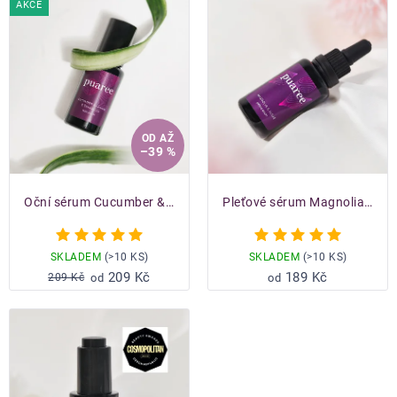
produktů
AKCE
OD
AŽ
–39 %
Oční sérum Cucumber & Echium & Ceramides
Pleťové sérum Magnolia & Algae
Průměrné
Průměrn
hodnocení
hodnoce
SKLADEM
(>10 KS)
SKLADEM
(>10 KS)
produktu
produkt
209 Kč
189 Kč
209 Kč
od
od
je
je
5,0
5,0
z
z
5
5
hvězdiček.
hvězdiče