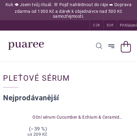
Přejít
Kuk 👁️ Jsem tvůj rituál. 🌸 Pojď nahlédnout do ráje ➡️ Doprava
na
zdarma od 1300 Kč a dárek k objednávce nad 500 Kč
obsah
samozřejmostí.
Přihlášení
CZK
EUR
PLEŤOVÉ SÉRUM
Nejprodávanější
Oční sérum Cucumber & Echium & Ceramides
(–39 %)
209 Kč
od