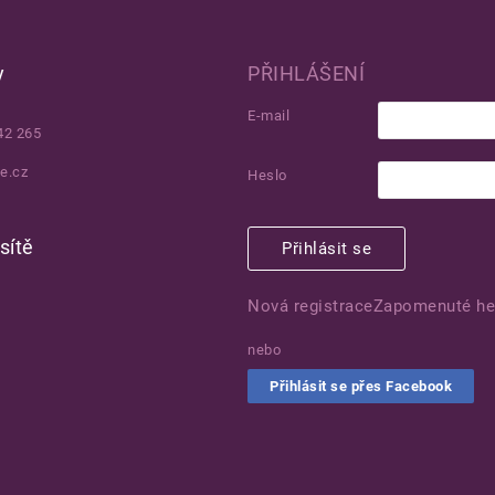
y
PŘIHLÁŠENÍ
E-mail
42 265
e.cz
Heslo
sítě
Přihlásit se
Nová registrace
Zapomenuté he
nebo
Přihlásit se přes Facebook