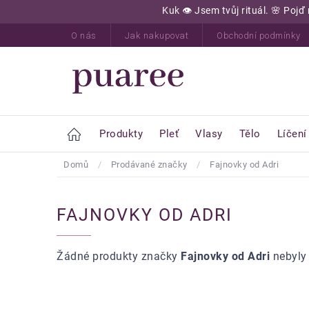
Přejít
Kuk 👁️ Jsem tvůj rituál. 🌸 Po
na
obsah
O nás
Jak nakupovat
Obchodní podmínky
Home
Produkty
Pleť
Vlasy
Tělo
Líčení
Domů
/
Prodávané značky
/
Fajnovky od Adri
FAJNOVKY OD ADRI
Žádné produkty značky
Fajnovky od Adri
nebyly 