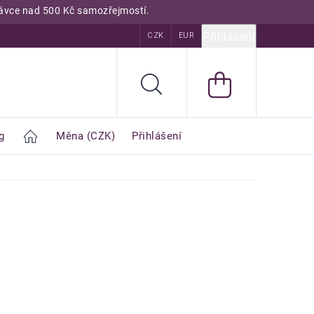
dnávce nad 500 Kč samozřejmostí.
Přihlášení
odnocení obchodu
Kurzy
CZK
Encyklopedie
EUR
Blog
Hledat
g
Home
Měna
(CZK)
Přihlášení