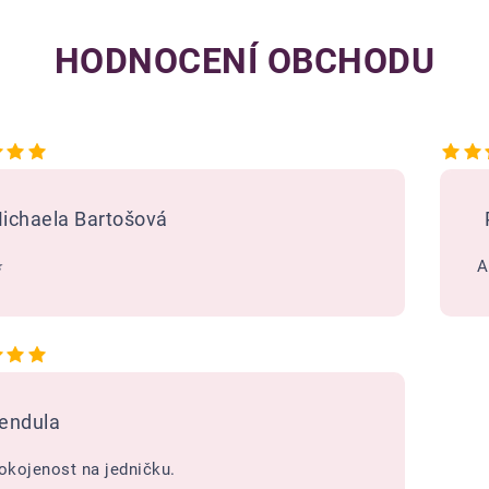
HODNOCENÍ OBCHODU
Hodnocení obchodu je 5 z 5 hvězdiček.
ichaela Bartošová
️
A
Hodnocení obchodu je 5 z 5 hvězdiček.
endula
okojenost na jedničku.