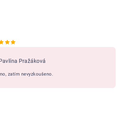
Hodnocení obchodu je 5 z 5 hvězdiček.
Pavlína Pražáková
no, zatím nevyzkoušeno.