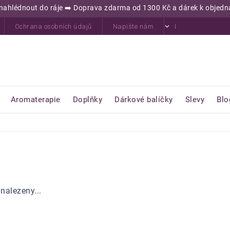
jď nahlédnout do ráje ➡️ Doprava zdarma od 1300 Kč a dárek k obje
Ochrana osobních údajů
Napište nám
Kontakty
H
Aromaterapie
Doplňky
Dárkové balíčky
Slevy
Blo
nalezeny...