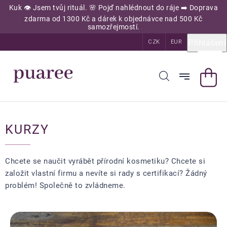
Přejít
Kuk 👁️ Jsem tvůj rituál. 🌸 Pojď nahlédnout do ráje ➡️ Doprava
na
zdarma od 1300 Kč a dárek k objednávce nad 500 Kč
obsah
samozřejmostí.
Přihlášení
CZK
EUR
KURZY
Chcete se naučit vyrábět přírodní kosmetiku? Chcete si
založit vlastní firmu a nevíte si rady s certifikací? Žádný
problém! Společně to zvládneme.
Výpis
článků