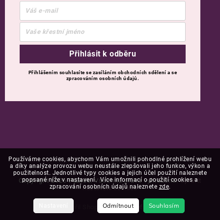
Přihlásit k odběru
Přihlášením souhlasíte se zasíláním obchodních sdělení a se
zpracováním osobních údajů.
Používáme cookies, abychom Vám umožnili pohodlné prohlížení webu
a díky analýze provozu webu neustále zlepšovali jeho funkce, výkon a
použitelnost. Jednotlivé typy cookies a jejich účel použití naleznete
popsané níže v nastavení. Více informací o použití cookies a
Copyright 2026
Puaree
. Všechna práva vyhrazena.
Upravit
zpracování osobních údajů naleznete
zde
.
nastavení cookies
Odmítnout
Souhlasím
Nastavení
Vytvořil Shoptet
upravil
Štefan Mazáň