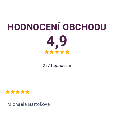
HODNOCENÍ OBCHODU
4,9
Průměrné
hodnocení
obchodu
287 hodnocení
je
4,9
z
5
hvězdiček.
Hodnocení obchodu je 5 z 5 hvězdiček.
Michaela Bartošová