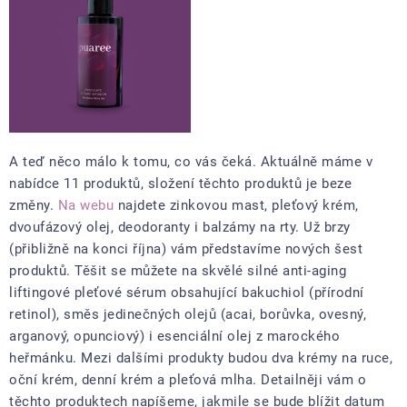
A teď něco málo k tomu, co vás čeká. Aktuálně máme v
nabídce 11 produktů, složení těchto produktů je beze
změny.
Na webu
najdete zinkovou mast, pleťový krém,
dvoufázový olej, deodoranty i balzámy na rty. Už brzy
(přibližně na konci října) vám představíme nových šest
produktů. Těšit se můžete na skvělé silné anti-aging
liftingové pleťové sérum obsahující bakuchiol (přírodní
retinol), směs jedinečných olejů (acai, borůvka, ovesný,
arganový, opunciový) i esenciální olej z marockého
heřmánku. Mezi dalšími produkty budou dva krémy na ruce,
oční krém, denní krém a pleťová mlha. Detailněji vám o
těchto produktech napíšeme, jakmile se bude blížit datum