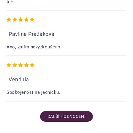
5 ⭐️
Hodnocení obchodu je 5 z 5 hvězdiček.
Pavlína Pražáková
Ano, zatím nevyzkoušeno.
Hodnocení obchodu je 5 z 5 hvězdiček.
Vendula
Spokojenost na jedničku.
DALŠÍ HODNOCENÍ