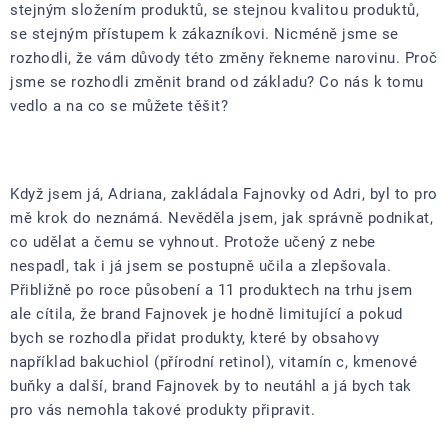
stejným složením produktů, se stejnou kvalitou produktů,
se stejným přístupem k zákazníkovi. Nicméně jsme se
rozhodli, že vám důvody této změny řekneme narovinu. Proč
jsme se rozhodli změnit brand od základu? Co nás k tomu
vedlo a na co se můžete těšit?
Když jsem já, Adriana, zakládala Fajnovky od Adri, byl to pro
mě krok do neznámá. Nevěděla jsem, jak správně podnikat,
co udělat a čemu se vyhnout. Protože učený z nebe
nespadl, tak i já jsem se postupně učila a zlepšovala.
Přibližně po roce působení a 11 produktech na trhu jsem
ale cítila, že brand Fajnovek je hodně limitující a pokud
bych se rozhodla přidat produkty, které by obsahovy
například bakuchiol (přírodní retinol), vitamín c, kmenové
buňky a další, brand Fajnovek by to neutáhl a já bych tak
pro vás nemohla takové produkty připravit.