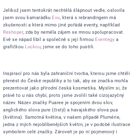
Jelikož jsem tentokrát nechtělá šlápnout vedle, oslovila
jsem svou kamarádku
Evu
, která s rebrandingem má
zkušenosti a která mimo jiné pořádá eventy, například
Reshoper
, zda by neměla zájem se mnou spolupracovat.
Evě se nápad líbil a společně s její firmou
Eventegy
a
grafičkou
Luckou
, jsme se do toho pustili.
Inspirací pro nás byla zahraniční tvorba, kterou jsme chtěli
přenést do České republiky a to tak, aby se značka mohla
prezentovat jako přírodní česká kosmetika. Myslím si, že
právě to u nás chybí, proto jsme zvolili také cizojazyčný
název. Název značky Puaree je spojením dvou slov,
anglického slova pure (čistý) a havajského slova pua
(květina). Samotná květina, v našem případě Plumérie,
jedna z mých nejoblíbenějších květin, je v podobě ilustrace
symbolem celé značky. Zároveň je po ní pojmenový i