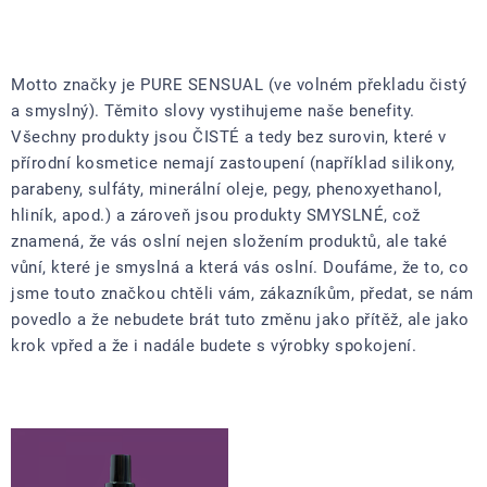
Motto značky je PURE SENSUAL (ve volném překladu čistý
a smyslný). Těmito slovy vystihujeme naše benefity.
Všechny produkty jsou ČISTÉ a tedy bez surovin, které v
přírodní kosmetice nemají zastoupení (například silikony,
parabeny, sulfáty, minerální oleje, pegy, phenoxyethanol,
hliník, apod.) a zároveň jsou produkty SMYSLNÉ, což
znamená, že vás oslní nejen složením produktů, ale také
vůní, které je smyslná a která vás oslní. Doufáme, že to, co
jsme touto značkou chtěli vám, zákazníkům, předat, se nám
povedlo a že nebudete brát tuto změnu jako přítěž, ale jako
krok vpřed a že i nadále budete s výrobky spokojení.