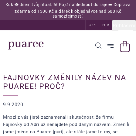
Přejít
Kuk 👁️ Jsem tvůj rituál. 🌸 Pojď nahlédnout do ráje ➡️ Doprava
na
zdarma od 1300 Kč a dárek k objednávce nad 500 Kč
obsah
samozřejmostí.
Přihlášení
CZK
EUR
FAJNOVKY ZMĚNILY NÁZEV NA
PUAREE! PROČ?
9.9.2020
Mnozí z vás jistě zaznamenali skutečnost, že firmu
Fajnovky od Adri už nenajdete pod daným názvem. Změnili
jsme jméno na Puaree [puri], ale stále jsme to my, se