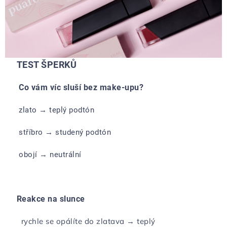
TEST ŠPERKŮ
Co vám víc sluší bez make-upu?
zlato → teplý podtón
stříbro → studený podtón
obojí → neutrální
Reakce na slunce
rychle se opálíte do zlatava → teplý