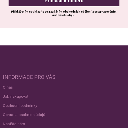
Přihlásit k odběru
Přihlášením souhlasíte se zasíláním obchodních sdělení a se zpracováním
osobních údajů.
Zápatí
INFORMACE PRO VÁS
O nás
Jak nakupovat
Obchodní podmínky
Ochrana osobních údajů
Napište nám