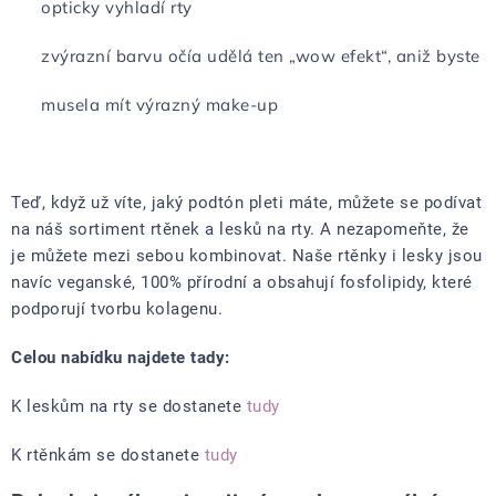
opticky vyhladí rty
zvýrazní barvu očí
a udělá ten „wow efekt“, aniž byste
musela mít výrazný make-up
Teď, když už víte, jaký podtón pleti máte, můžete se podívat
na náš sortiment rtěnek a lesků na rty. A nezapomeňte, že
je můžete mezi sebou kombinovat. Naše rtěnky i lesky jsou
navíc veganské, 100% přírodní a obsahují fosfolipidy, které
podporují tvorbu kolagenu.
Celou nabídku najdete tady:
K leskům na rty se dostanete
tudy
K rtěnkám se dostanete
tudy