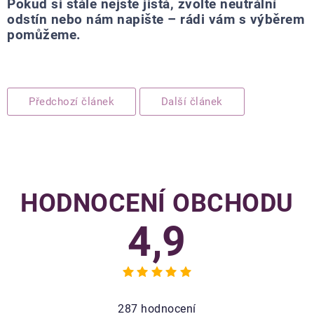
Pokud si stále nejste jistá, zvolte neutrální
odstín nebo nám napište – rádi vám s výběrem
pomůžeme.
Předchozí článek
Další článek
HODNOCENÍ OBCHODU
4,9
Průměrné
hodnocení
obchodu
287 hodnocení
je