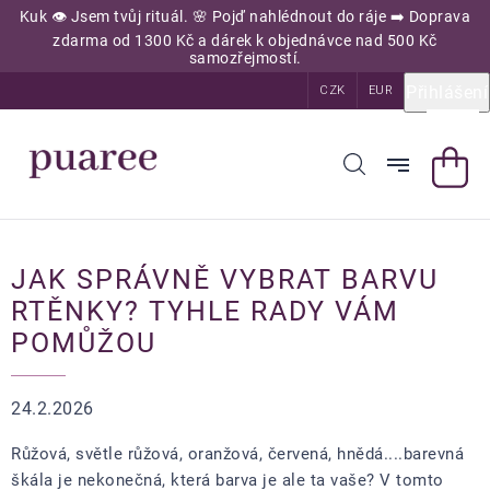
Přejít
Kuk 👁️ Jsem tvůj rituál. 🌸 Pojď nahlédnout do ráje ➡️ Doprava
na
zdarma od 1300 Kč a dárek k objednávce nad 500 Kč
obsah
samozřejmostí.
Přihlášení
CZK
EUR
JAK SPRÁVNĚ VYBRAT BARVU
RTĚNKY? TYHLE RADY VÁM
POMŮŽOU
24.2.2026
Růžová, světle růžová, oranžová, červená, hnědá....barevná
škála je nekonečná, která barva je ale ta vaše? V tomto