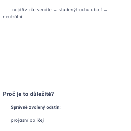
nejdřív zčervenáte → studený
trochu obojí →
neutrální
Proč je to důležité?
Správně zvolený odstín:
projasní obličej