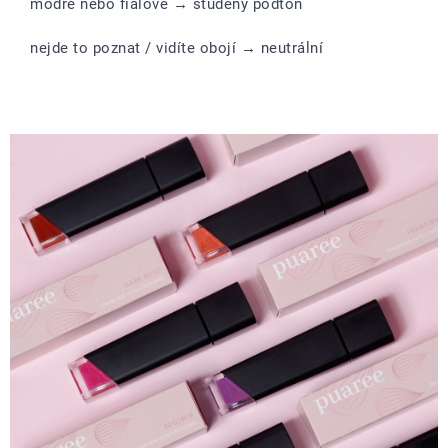
modré nebo fialové → studený podtón
nejde to poznat / vidíte obojí → neutrální