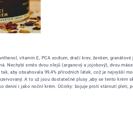
nthenol, vitamín E, PCA sodium, dračí krev, ženšen, granátové ja
vená. Nechybí směs dvou olejů (arganový a jojobový), dvou más
 tak, aby obsahovala 99,4% přírodních látek, což je nejvyšší m
nzervovaný. A to už jsou dostatečné plusy ,aby se tento krém sk
ako denní i jako noční krém. Účinky: bojuje proti stárnutí pleti