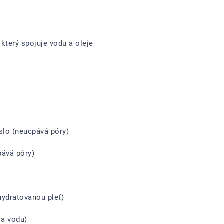
který spojuje vodu a oleje
slo (neucpává póry)
pává póry)
hydratovanou pleť)
 a vodu)