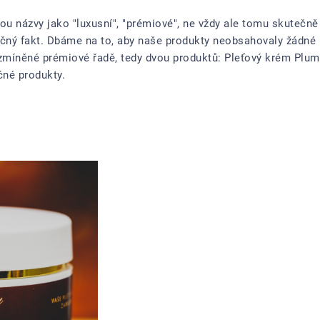
ou názvy jako "luxusní", "prémiové", ne vždy ale tomu skutečně 
ečný fakt. Dbáme na to, aby naše produkty neobsahovaly žádné l
iž zmíněné prémiové řadě, tedy dvou produktů: Pleťový krém Plu
čné produkty.