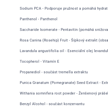
Sodium PCA - Podporuje pružnost a pomáhá hydra
Panthenol - Panthenol
Saccharide Isomerate - Pentavitin (pomáhá snižovat
Rosa Canina (Rosehip) Fruit - Šípkový extrakt (obsa
Lavandula angustifolia
oil - Esenciální olej levandu
Tocopherol - Vitamín E
Propanediol - součást tremella extraktu
Punica Granatum (Pomegranate) Seed Extract - Extr
Withania somnifera root powder - Ženšenový práše
Benzyl Alcohol - součást konzervantu