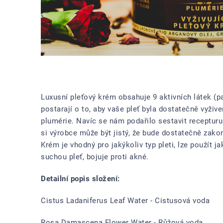
Luxusní pleťový krém obsahuje 9 aktivních látek (pa
postarají o to, aby vaše pleť byla dostatečně vyži
plumérie. Navíc se nám podařilo sestavit recepturu
si výrobce může být jistý, že bude dostatečně zako
Krém je vhodný pro jakýkoliv typ pleti, lze použít j
suchou pleť, bojuje proti akné.
Detailní popis složení:
Cistus Ladaniferus Leaf Water - Cistusová voda
Rosa Damascena Flower Water - Růžová voda