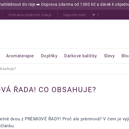
jď nahlédnout do ráje ➡️ Doprava zdarma od 1300 Kč a dárek k obje
Ochrana osobních údajů
Napište nám
Kontakty
H
Aromaterapie
Doplňky
Dárkové balíčky
Slevy
Blo
obsahuje?
VÁ ŘADA! CO OBSAHUJE?
včetně dvou z PRÉMIOVÉ ŘADY! Proč ale prémiová? V čem je vyj
článku.