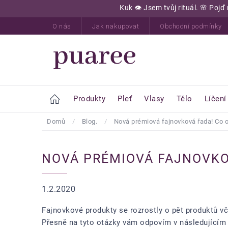
Přejít
Kuk 👁️ Jsem tvůj rituál. 🌸 Po
na
obsah
O nás
Jak nakupovat
Obchodní podmínky
Home
Produkty
Pleť
Vlasy
Tělo
Líčení
Domů
/
Blog.
/
Nová prémiová fajnovková řada! Co 
NOVÁ PRÉMIOVÁ FAJNOVKO
1.2.2020
Fajnovkové produkty se rozrostly o pět produktů 
Přesně na tyto otázky vám odpovím v následujícím 