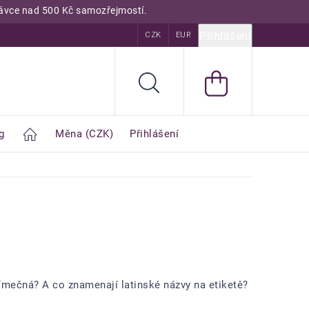
dnávce nad 500 Kč samozřejmostí.
Přihlášení
odnocení obchodu
Kurzy
CZK
Encyklopedie
EUR
Blog
Hledat
g
Home
Měna
(CZK)
Přihlášení
ímečná? A co znamenají latinské názvy na etiketě?