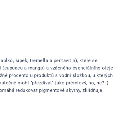
blko, šípek, tremella a pentavitin), které se
el (cupuacu a mango) a vzácného esenciálního oleje
ožné procento u produktů s vodní složkou, u kterých
utečně mohl "přezdívat" jako prémiový, no, ne? ;)
, pomáhá redukovat pigmentové skvrny, zklidňuje