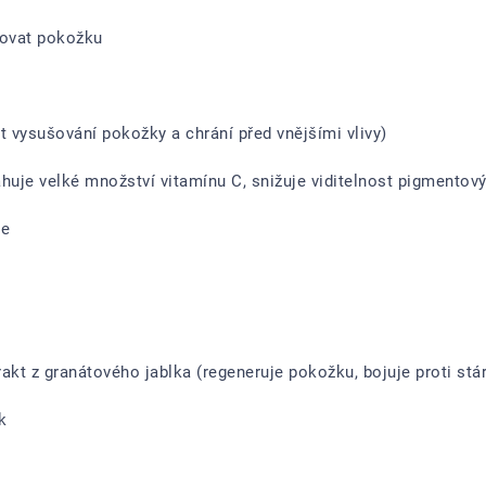
tovat pokožku
 vysušování pokožky a chrání před vnějšími vlivy)
huje velké množství vitamínu C, snižuje viditelnost pigmentový
le
akt z granátového jablka (regeneruje pokožku, bojuje proti st
k