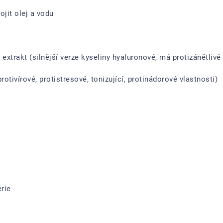
jit olej a vodu
xtrakt (silnější verze kyseliny hyaluronové, má protizánětlivé 
protivírové, protistresové, tonizující, protinádorové vlastnosti)
érie