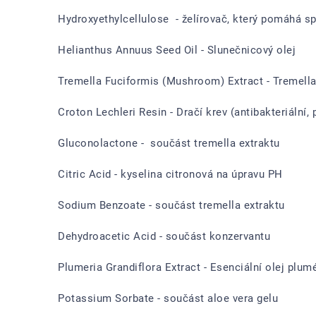
Hydroxyethylcellulose - želírovač, který pomáhá spo
Helianthus Annuus Seed Oil - Slunečnicový olej
Tremella Fuciformis (Mushroom) Extract - Tremella e
Croton Lechleri Resin - Dračí krev (antibakteriální, 
Gluconolactone - součást tremella extraktu
Citric Acid - kyselina citronová na úpravu PH
Sodium Benzoate - součást tremella extraktu
Dehydroacetic Acid - součást konzervantu
Plumeria Grandiflora Extract - Esenciální olej plum
Potassium Sorbate - součást aloe vera gelu